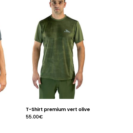
Les
options
peuvent
être
choisies
sur
la
page
du
produit
T-Shirt premium vert olive
55.00
€
Ce
produit