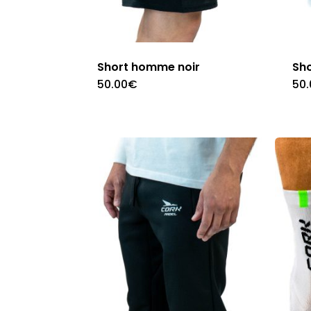
produit
Short homme noir
Sh
50.00
€
50.
Ce
produit
a
plusieurs
variations.
Les
options
peuvent
être
choisies
sur