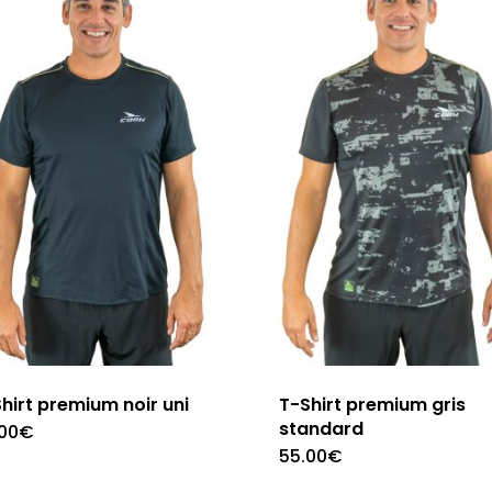
Les
Les
options
options
peuvent
peuvent
être
être
choisies
choisies
sur
sur
la
la
page
page
du
du
produit
produit
hirt premium noir uni
T-Shirt premium gris
standard
00
€
Ce
55.00
€
Ce
produit
produit