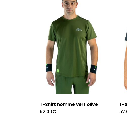
Les
options
peuvent
être
choisies
sur
la
page
du
produit
T-Shirt homme vert olive
T-S
52.00
€
52.
Ce
produit