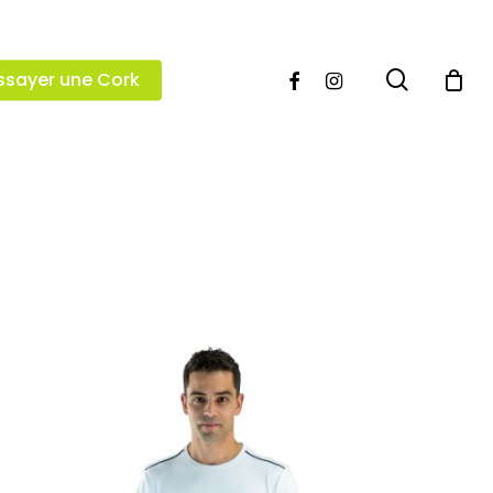
search
facebook
instagram
ssayer une Cork