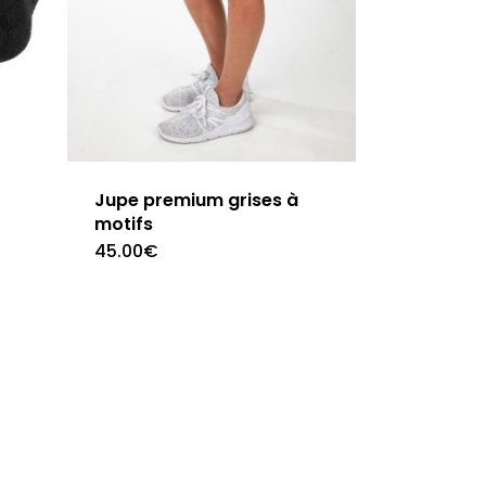
la
page
du
produit
Jupe premium grises à
motifs
45.00
€
Ce
produit
a
s
plusieurs
s.
variations.
Les
options
peuvent