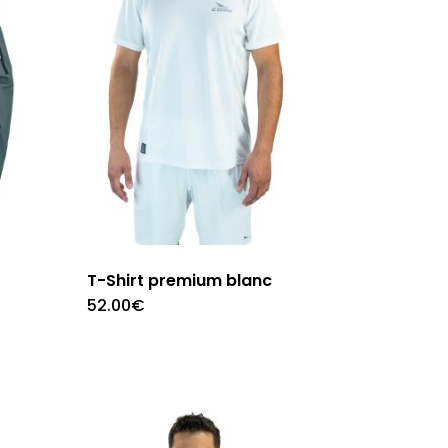
T-Shirt premium blanc
52.00
€
Ce
produit
a
s
plusieurs
s.
variations.