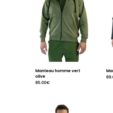
Manteau homme vert
Ma
olive
89.
85.00
€
Ce
produit
a
plusieurs
variations.