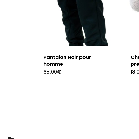
la
page
du
produit
Pantalon Noir pour
Ch
homme
pre
65.00
€
18.
Ce
produit
a
plusieurs
variations.
Les
options
peuvent