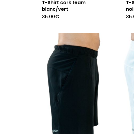
T-Shirt cork team
T-S
blanc/vert
noi
35.00
€
35.
Ce
produit
a
plusieurs
variations.
Les
options
peuvent
être
choisies
sur
la
page
du