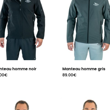
nteau homme noir
Manteau homme gris
00
€
89.00
€
Ce
Ce
produit
produit
a
a
plusieurs
plusieur
variations.
variation