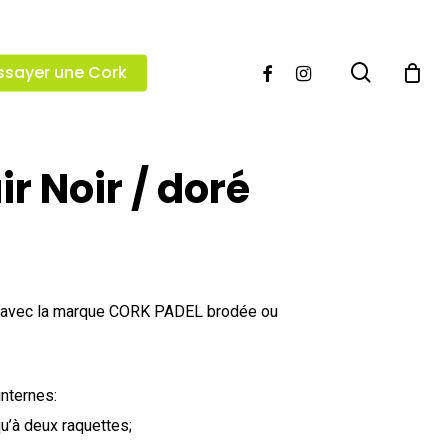
search
facebook
instagram
ssayer une Cork
ir Noir / doré
le, avec la marque CORK PADEL brodée ou
internes:
u’à deux raquettes;