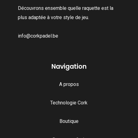
sur
sur
Découvrons ensemble quelle raquette est la
la
la
plus adaptée à votre style de jeu.
page
page
du
du
info@corkpadel.be
produit
produit
Navigation
A propos
Technologie Cork
Boutique