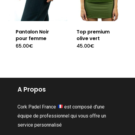
sur
sur
la
la
page
page
Pantalon Noir
Top premium
du
du
pour femme
olive vert
produit
produit
65.00
€
45.00
€
Ce
Ce
produit
produit
a
a
plusieurs
plusieur
variations.
variation
A Propos
Les
Les
options
options
Cork Padel France
est composé d'une
peuvent
peuvent
équipe de professionnel qui vous offre un
être
être
service personnalisé
choisies
choisies