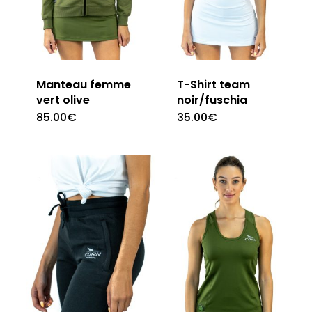
Manteau femme
T-Shirt team
vert olive
noir/fuschia
85.00
€
35.00
€
Ce
Ce
produit
produit
a
a
plusieurs
plusieur
variations.
variation
Les
Les
options
options
peuvent
peuvent
être
être
choisies
choisies