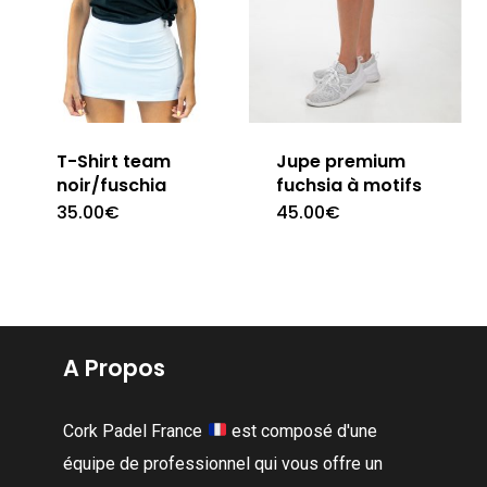
être
être
choisies
choisies
sur
sur
la
la
page
page
T-Shirt team
Jupe premium
du
du
noir/fuschia
fuchsia à motifs
produit
produit
35.00
€
45.00
€
Ce
Ce
produit
produit
a
a
plusieurs
plusieur
variations.
variation
A Propos
Les
Les
options
options
Cork Padel France
est composé d'une
peuvent
peuvent
équipe de professionnel qui vous offre un
être
être