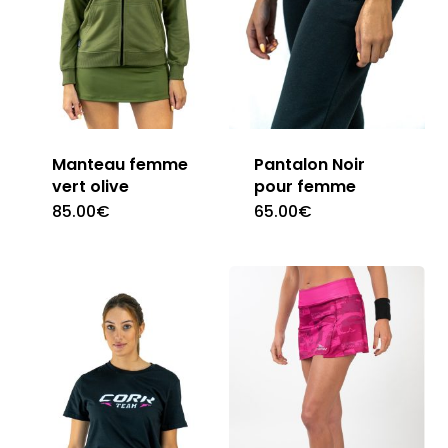
Manteau femme
Pantalon Noir
vert olive
pour femme
85.00
€
65.00
€
Ce
Ce
produit
produit
a
a
plusieurs
plusieur
variations.
variation
Les
Les
options
options
peuvent
peuvent