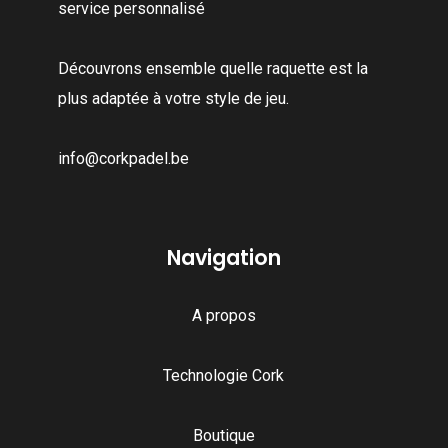
service personnalisé
choisies
choisies
sur
sur
Découvrons ensemble quelle raquette est la
la
la
plus adaptée à votre style de jeu.
page
page
du
du
info@corkpadel.be
produit
produit
Navigation
A propos
Technologie Cork
Boutique